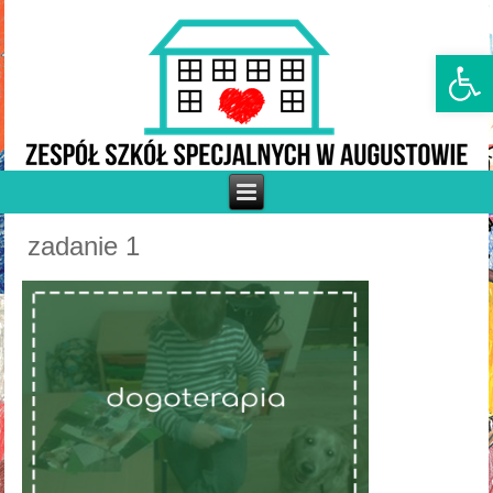
Otwórz p
zadanie 1