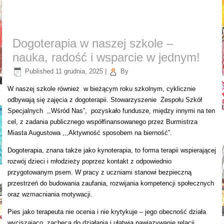
Dogoterapia w naszej szkole –
nauka, radość i wsparcie w jednym!
Published
11 grudnia, 2025
|
By
W naszej szkole również w bieżącym roku szkolnym, cyklicznie
odbywają się zajęcia z dogoterapii. Stowarzyszenie Zespołu Szkół
Specjalnych ,,Wśród Nas”, pozyskało fundusze, między innymi na ten
cel, z zadania publicznego współfinansowanego przez Burmistrza
Miasta Augustowa ,,,Aktywność sposobem na bierność”.
Dogoterapia, znana także jako kynoterapia, to forma terapii wspierającej
rozwój dzieci i młodzieży poprzez kontakt z odpowiednio
przygotowanym psem. W pracy z uczniami stanowi bezpieczną
przestrzeń do budowania zaufania, rozwijania kompetencji społecznych
oraz wzmacniania motywacji.
Pies jako terapeuta nie ocenia i nie krytykuje – jego obecność działa
wyciszająco, zachęca do działania i ułatwia nawiązywanie relacji.