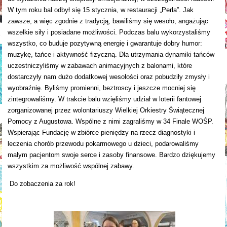
W tym roku bal odbył się 15 stycznia, w restauracji „Perła”. Jak
zawsze, a więc zgodnie z tradycją, bawiliśmy się wesoło, angażując
wszelkie siły i posiadane możliwości. Podczas balu wykorzystaliśmy
wszystko, co buduje pozytywną energię i gwarantuje dobry humor:
muzykę, tańce i aktywność fizyczną. Dla utrzymania dynamiki tańców
uczestniczyliśmy w zabawach animacyjnych z balonami, które
dostarczyły nam dużo dodatkowej wesołości oraz pobudziły zmysły i
wyobraźnię. Byliśmy promienni, beztroscy i jeszcze mocniej się
zintegrowaliśmy. W trakcie balu wzięliśmy udział w loterii fantowej
zorganizowanej przez wolontariuszy Wielkiej Orkiestry Świątecznej
Pomocy z Augustowa. Wspólne z nimi zagraliśmy w 34 Finale WOŚP.
Wspierając Fundację w zbiórce pieniędzy na rzecz diagnostyki i
leczenia chorób przewodu pokarmowego u dzieci, podarowaliśmy
małym pacjentom swoje serce i zasoby finansowe. Bardzo dziękujemy
wszystkim za możliwość wspólnej zabawy.
Do zobaczenia za rok!