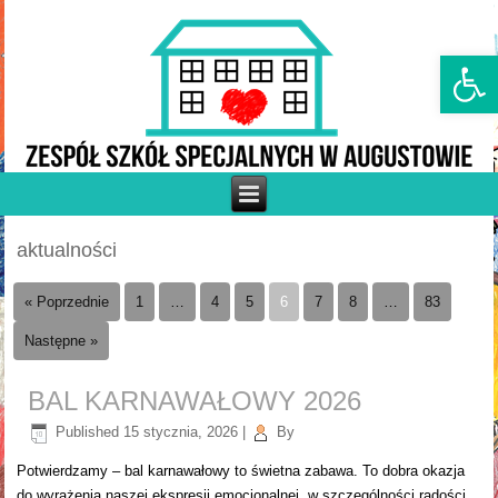
Otw
aktualności
« Poprzednie
1
…
4
5
6
7
8
…
83
Następne »
BAL KARNAWAŁOWY 2026
Published
15 stycznia, 2026
|
By
Potwierdzamy – bal karnawałowy to świetna zabawa. To dobra okazja
do wyrażenia naszej ekspresji emocjonalnej, w szczególności radości.